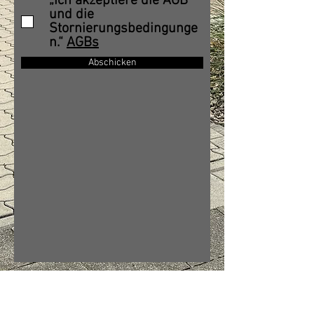
„Ich akzeptiere die AGB
und die
Stornierungsbedingunge
n.“
AGBs
Abschicken
Lieth-Hotel Grünreich
Kolkweg 13
29683 Bad Fallingbostel